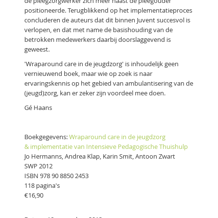
de pleegzorgwerker zich meer naast de pleegouder
positioneerde. Terugblikkend op het implementatieproces
concluderen de auteurs dat dit binnen Juvent succesvol is
verlopen, en dat met name de basishouding van de
betrokken medewerkers daarbij doorslaggevend is
geweest.
'Wraparound care in de jeugdzorg' is inhoudelijk geen
vernieuwend boek, maar wie op zoek is naar
ervaringskennis op het gebied van ambulantisering van de
(jeugd)zorg, kan er zeker zijn voordeel mee doen.
Gé Haans
Boekgegevens:
Wraparound care in de jeugdzorg
& implementatie van Intensieve Pedagogische Thuishulp
Jo Hermanns, Andrea Klap, Karin Smit, Antoon Zwart
SWP 2012
ISBN 978 90 8850 2453
118 pagina's
€16,90