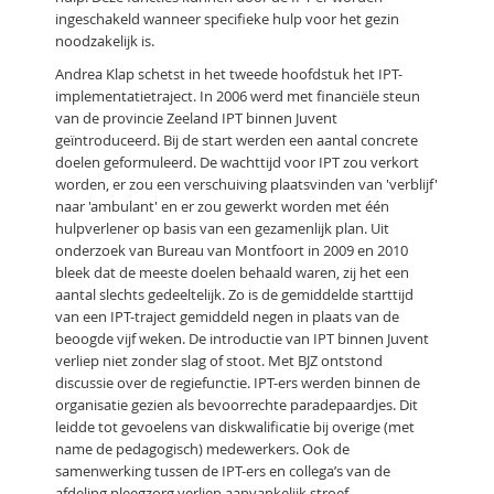
ingeschakeld wanneer specifieke hulp voor het gezin
noodzakelijk is.
Andrea Klap schetst in het tweede hoofdstuk het IPT-
implementatietraject. In 2006 werd met financiële steun
van de provincie Zeeland IPT binnen Juvent
geïntroduceerd. Bij de start werden een aantal concrete
doelen geformuleerd. De wachttijd voor IPT zou verkort
worden, er zou een verschuiving plaatsvinden van 'verblijf'
naar 'ambulant' en er zou gewerkt worden met één
hulpverlener op basis van een gezamenlijk plan. Uit
onderzoek van Bureau van Montfoort in 2009 en 2010
bleek dat de meeste doelen behaald waren, zij het een
aantal slechts gedeeltelijk. Zo is de gemiddelde starttijd
van een IPT-traject gemiddeld negen in plaats van de
beoogde vijf weken. De introductie van IPT binnen Juvent
verliep niet zonder slag of stoot. Met BJZ ontstond
discussie over de regiefunctie. IPT-ers werden binnen de
organisatie gezien als bevoorrechte paradepaardjes. Dit
leidde tot gevoelens van diskwalificatie bij overige (met
name de pedagogisch) medewerkers. Ook de
samenwerking tussen de IPT-ers en collega’s van de
afdeling pleegzorg verliep aanvankelijk stroef.