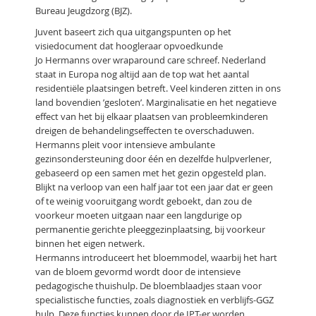
Bureau Jeugdzorg (BJZ).
Juvent baseert zich qua uitgangspunten op het
visiedocument dat hoogleraar opvoedkunde
Jo Hermanns over wraparound care schreef. Nederland
staat in Europa nog altijd aan de top wat het aantal
residentiële plaatsingen betreft. Veel kinderen zitten in ons
land bovendien ’gesloten’. Marginalisatie en het negatieve
effect van het bij elkaar plaatsen van probleemkinderen
dreigen de behandelingseffecten te overschaduwen.
Hermanns pleit voor intensieve ambulante
gezinsondersteuning door één en dezelfde hulpverlener,
gebaseerd op een samen met het gezin opgesteld plan.
Blijkt na verloop van een half jaar tot een jaar dat er geen
of te weinig vooruitgang wordt geboekt, dan zou de
voorkeur moeten uitgaan naar een langdurige op
permanentie gerichte pleeggezinplaatsing, bij voorkeur
binnen het eigen netwerk.
Hermanns introduceert het bloemmodel, waarbij het hart
van de bloem gevormd wordt door de intensieve
pedagogische thuishulp. De bloemblaadjes staan voor
specialistische functies, zoals diagnostiek en verblijfs-GGZ
hulp. Deze functies kunnen door de IPT-er worden