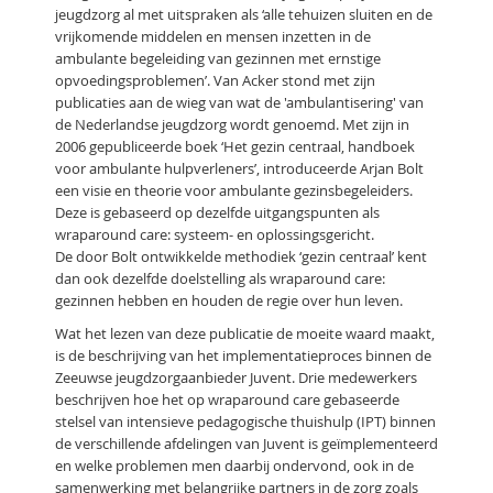
jeugdzorg al met uitspraken als ‘alle tehuizen sluiten en de
vrijkomende middelen en mensen inzetten in de
ambulante begeleiding van gezinnen met ernstige
opvoedingsproblemen’. Van Acker stond met zijn
publicaties aan de wieg van wat de 'ambulantisering' van
de Nederlandse jeugdzorg wordt genoemd. Met zijn in
2006 gepubliceerde boek ‘Het gezin centraal, handboek
voor ambulante hulpverleners’, introduceerde Arjan Bolt
een visie en theorie voor ambulante gezinsbegeleiders.
Deze is gebaseerd op dezelfde uitgangspunten als
wraparound care: systeem- en oplossingsgericht.
De door Bolt ontwikkelde methodiek ‘gezin centraal’ kent
dan ook dezelfde doelstelling als wraparound care:
gezinnen hebben en houden de regie over hun leven.
Wat het lezen van deze publicatie de moeite waard maakt,
is de beschrijving van het implementatieproces binnen de
Zeeuwse jeugdzorgaanbieder Juvent. Drie medewerkers
beschrijven hoe het op wraparound care gebaseerde
stelsel van intensieve pedagogische thuishulp (IPT) binnen
de verschillende afdelingen van Juvent is geïmplementeerd
en welke problemen men daarbij ondervond, ook in de
samenwerking met belangrijke partners in de zorg zoals