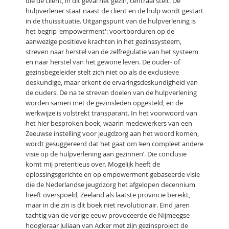
die de cliënt, in dit geval het gezin, centraal stelt. De
hulpverlener staat naast de cliënt en de hulp wordt gestart
in de thuissituatie. Uitgangspunt van de hulpverlening is
het begrip 'empowerment': voortborduren op de
aanwezige positieve krachten in het gezinssysteem,
streven naar herstel van de zelfregulatie van het systeem
en naar herstel van het gewone leven. De ouder- of
gezinsbegeleider stelt zich niet op als de exclusieve
deskundige, maar erkent de ervaringsdeskundigheid van
de ouders. De na te streven doelen van de hulpverlening
worden samen met de gezinsleden opgesteld, en de
werkwijze is volstrekt transparant. In het voorwoord van
het hier besproken boek, waarin medewerkers van een
Zeeuwse instelling voor jeugdzorg aan het woord komen,
wordt gesuggereerd dat het gaat om ‘een compleet andere
visie op de hulpverlening aan gezinnen’. Die conclusie
komt mij pretentieus over. Mogelijk heeft de
oplossingsgerichte en op empowerment gebaseerde visie
die de Nederlandse jeugdzorg het afgelopen decennium
heeft overspoeld, Zeeland als laatste provincie bereikt,
maar in die zin is dit boek niet revolutionair. Eind jaren
tachtig van de vorige eeuw provoceerde de Nijmeegse
hoogleraar Juliaan van Acker met zijn gezinsproject de