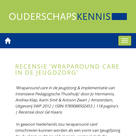
Toggle
naviga
RECENSIE 'WRAPAROUND CARE
IN DE JEUGDZORG'
'Wraparound care in de jeugdzorg & implementatie van
Intensieve Pedagogische Thuishulp' door Jo Hermanns,
Andrea Klap, Karin Smit & Antoon Zwart | Amsterdam,
Uitgeverij SWP 2012 | ISBN 9789088502453 | 118 pagina's
| Recensie door Gé Haans
In gewoon Nederlands zou ‘wraparound care’
omschreven kunnen worden als een vorm van (jeugd)zorg