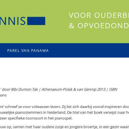
VOOR OUDERB
& OPVOEDOND
PAREL VAN PANAMA
in' door Bibi Dumon Tak | Athenaeum-Polak & van Gennip 2013 | ISBN
aans
’ schreef ze voor volwassen lezers. Zij liet zich daarbij vooral inspireren do
ouwelijke pianostemmers in Nederland. De titel van het boek verwijst naar h
eer specifieke toonsoort in het pianospel.
 eeuw op, samen met haar oudere zusje en jongere broertje, in een gezin waar