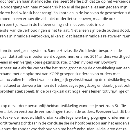
 dochter van haar stiefmoeder, realiseert Steffie zich dat ze ‘op het verkeerd
e ondergang van haar moeder. ‘Ik heb er al die jaren alles aan gedaan mijn
rloren had, wilde ik haar terug’. Zo kantelen in de loop van de geschiedenis 
ar moeder: een vrouw die zich niet onder liet sneeuwen, maar die ook
n een tijd, waarin de hulpverlening zich niet verdiepte in de
stel van de verhoudingen is het te laat. Niet alleen zijn beide ouders dood
n zijn inmiddels verbroken, al kan zij dat laatste inmiddels relativeren: ‘Ee
sfunctioneel gezinssysteem. Ranne Hovius die Wolfskwint besprak in de
et jaar dat Steffies moeder werd opgenomen, er anno 2014 anders wordt ge
ien in een vergelijkbare gezinssituatie. Onder invloed van Bowlby’s
zinssituatie als die van Steffie het risico groot is op de ontwikkeling van een
en verband met de opkomst van KOPP groepen: kinderen van ouders met
n nu zullen het effect van een dergelijk gezinsklimaat op de ontwikkeling v
 een actueel onderwerp binnen de hedendaagse jeugdzorg en daarbij past oo
blematiek speelt. In de praktijk zal dat nogal eens leiden tot vrijwillige of
ijn op de verdere persoonlijkheidsontwikkeling wanneer je net zoals Steffie
lematiek en verstoorde verhoudingen tussen de ouders. Evenzeer laat dit b
ap. Toske, de moeder, blijft ondanks alle tegenwerking, pogingen ondernem
ordt tevens zichtbaar in de conclusie die de hoofdpersoon aan het einde va
e enige die zonder voorbehoud van me heeft gehouden. Al die jaren dat ze