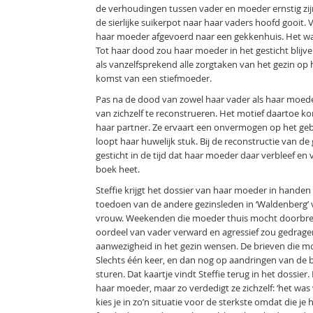
de verhoudingen tussen vader en moeder ernstig zijn
de sierlijke suikerpot naar haar vaders hoofd gooit
haar moeder afgevoerd naar een gekkenhuis. Het was
Tot haar dood zou haar moeder in het gesticht blijve
als vanzelfsprekend alle zorgtaken van het gezin op
komst van een stiefmoeder.
Pas na de dood van zowel haar vader als haar moeder
van zichzelf te reconstrueren. Het motief daartoe kom
haar partner. Ze ervaart een onvermogen op het gebie
loopt haar huwelijk stuk. Bij de reconstructie van de
gesticht in de tijd dat haar moeder daar verbleef en 
boek heet.
Steffie krijgt het dossier van haar moeder in hande
toedoen van de andere gezinsleden in ‘Waldenberg’ v
vrouw. Weekenden die moeder thuis mocht doorbren
oordeel van vader verward en agressief zou gedrage
aanwezigheid in het gezin wensen. De brieven die m
Slechts één keer, en dan nog op aandringen van de b
sturen. Dat kaartje vindt Steffie terug in het dossier
haar moeder, maar zo verdedigt ze zichzelf: ‘het was 
kies je in zo’n situatie voor de sterkste omdat die