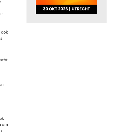
e
de
, ook
ns
dacht
an
k
oek
en om
n