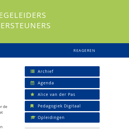
EGELEIDERS
ERSTEUNERS
REAGEREN
Archief
Agenda
Alice van der Pas
Pedagogiek Digitaal
or de
et
Opleidingen
in