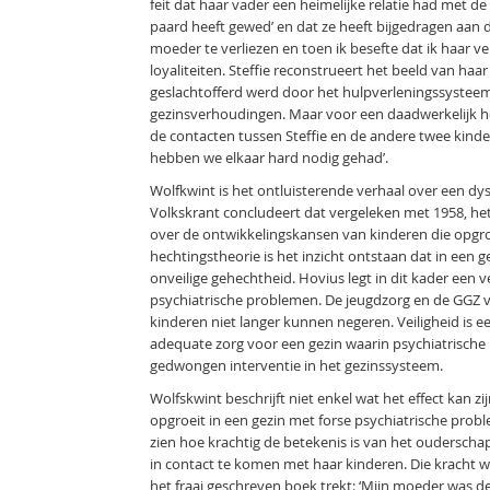
feit dat haar vader een heimelijke relatie had met de
paard heeft gewed’ en dat ze heeft bijgedragen aan d
moeder te verliezen en toen ik besefte dat ik haar ve
loyaliteiten. Steffie reconstrueert het beeld van ha
geslachtofferd werd door het hulpverleningssysteem i
gezinsverhoudingen. Maar voor een daadwerkelijk her
de contacten tussen Steffie en de andere twee kindere
hebben we elkaar hard nodig gehad’.
Wolfkwint is het ontluisterende verhaal over een dy
Volkskrant concludeert dat vergeleken met 1958, h
over de ontwikkelingskansen van kinderen die opgroe
hechtingstheorie is het inzicht ontstaan dat in een ge
onveilige gehechtheid. Hovius legt in dit kader e
psychiatrische problemen. De jeugdzorg en de GGZ va
kinderen niet langer kunnen negeren. Veiligheid is
adequate zorg voor een gezin waarin psychiatrische pro
gedwongen interventie in het gezinssysteem.
Wolfskwint beschrijft niet enkel wat het effect kan z
opgroeit in een gezin met forse psychiatrische prob
zien hoe krachtig de betekenis is van het oudersch
in contact te komen met haar kinderen. Die kracht w
het fraai geschreven boek trekt: ‘Mijn moeder was d