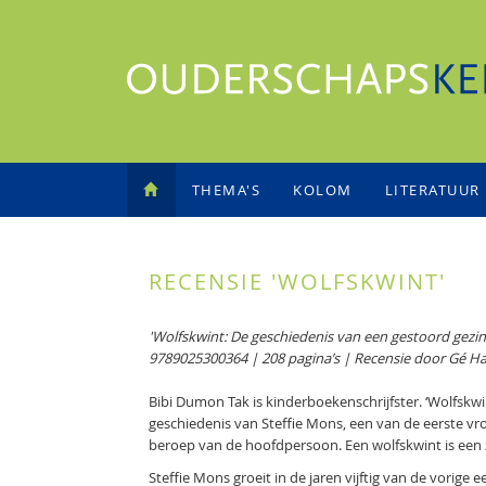
THEMA'S
KOLOM
LITERATUUR
RECENSIE 'WOLFSKWINT'
'Wolfskwint: De geschiedenis van een gestoord gez
9789025300364 | 208 pagina’s | Recensie door Gé H
Bibi Dumon Tak is kinderboekenschrijfster. ‘Wolfskwint
geschiedenis van Steffie Mons, een van de eerste vr
beroep van de hoofdpersoon. Een wolfskwint is een z
Steffie Mons groeit in de jaren vijftig van de vorige