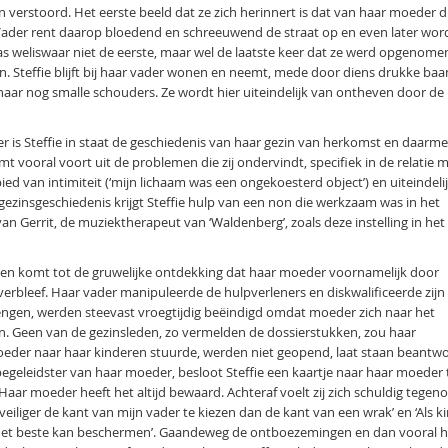
 verstoord. Het eerste beeld dat ze zich herinnert is dat van haar moeder d
. Vader rent daarop bloedend en schreeuwend de straat op en even later wor
 weliswaar niet de eerste, maar wel de laatste keer dat ze werd opgenome
n. Steffie blijft bij haar vader wonen en neemt, mede door diens drukke baa
 haar nog smalle schouders. Ze wordt hier uiteindelijk van ontheven door de
 is Steffie in staat de geschiedenis van haar gezin van herkomst en daarm
t vooral voort uit de problemen die zij ondervindt, specifiek in de relatie 
d van intimiteit (‘mijn lichaam was een ongekoesterd object’) en uiteindeli
 gezinsgeschiedenis krijgt Steffie hulp van een non die werkzaam was in het
van Gerrit, de muziektherapeut van ‘Waldenberg’, zoals deze instelling in het
n en komt tot de gruwelijke ontdekking dat haar moeder voornamelijk door
erbleef. Haar vader manipuleerde de hulpverleners en diskwalificeerde zijn
gen, werden steevast vroegtijdig beëindigd omdat moeder zich naar het
n. Geen van de gezinsleden, zo vermelden de dossierstukken, zou haar
oeder naar haar kinderen stuurde, werden niet geopend, laat staan beantw
egeleidster van haar moeder, besloot Steffie een kaartje naar haar moeder 
. Haar moeder heeft het altijd bewaard. Achteraf voelt zij zich schuldig tegen
veiliger de kant van mijn vader te kiezen dan de kant van een wrak’ en ‘Als k
 je het beste kan beschermen’. Gaandeweg de ontboezemingen en dan vooral h