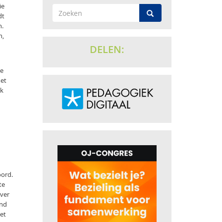
ie
dt
n.
n,
DELEN:
ee
met
jk
oord.
te
over
ind
et