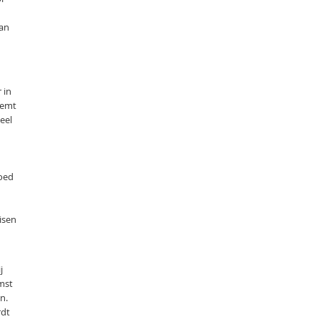
van
 in
eemt
eel
goed
isen
j
mst
n.
rdt