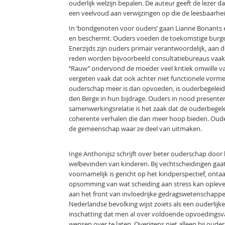
ouderlijk welzijn bepalen. De auteur geeft de lezer 
een veelvoud aan verwijzingen op die de leesbaarhe
In ‘bondgenoten voor ouders’ gaan Lianne Bonants
en beschermt. Ouders voeden de toekomstige burgers
Enerzijds zijn ouders primair verantwoordelijk, aan
reden worden bijvoorbeeld consultatiebureaus vaak
‘’Rauw’’ ondervond de moeder veel kritiek omwille 
vergeten vaak dat ook achter niet functionele vorm
ouderschap meer is dan opvoeden, is ouderbegelei
den Berge in hun bijdrage. Ouders in nood present
samenwerkingsrelatie is het zaak dat de ouderbegel
coherente verhalen die dan meer hoop bieden. Oude
de gemeenschap waar ze deel van uitmaken.
Inge Anthonijsz schrijft over beter ouderschap door h
welbevinden van kinderen. Bij vechtscheidingen gaat
voornamelijk is gericht op het kindperspectief, ontaa
opsomming van wat scheiding aan stress kan oplevere
aan het front van invloedrijke gedragswetenschappe
Nederlandse bevolking wijst zoiets als een ouderlijke
inschatting dat men al over voldoende opvoedingsvaa
wensen over te laten. Overigens niet alleen bij oude