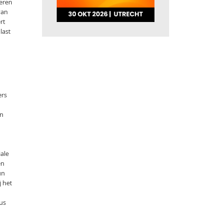
geren
van
rt
last
ers
en
iale
en
un
j het
sus