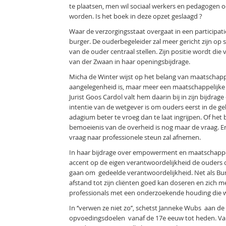
te plaatsen, men wil sociaal werkers en pedagogen
worden. Is het boek in deze opzet geslaagd ?
Waar de verzorgingsstaat overgaat in een participa
burger. De ouderbegeleider zal meer gericht zijn o
van de ouder centraal stellen. Zijn positie wordt die
van der Zwaan in haar openingsbijdrage.
Micha de Winter wijst op het belang van maatschapp
aangelegenheid is, maar meer een maatschappelijke 
Jurist Goos Cardol valt hem daarin bij in zijn bijdrag
intentie van de wetgever is om ouders eerst in de gel
adagium beter te vroeg dan te laat ingrijpen. Of he
bemoeienis van de overheid is nog maar de vraag. Er
vraag naar professionele steun zal afnemen.
In haar bijdrage over empowerment en maatschappel
accent op de eigen verantwoordelijkheid de ouders
gaan om gedeelde verantwoordelijkheid. Net als Bu
afstand tot zijn cliënten goed kan doseren en zich m
professionals met een onderzoekende houding die wi
In ‘’verwen ze niet zo’’, schetst Janneke Wubs aan 
opvoedingsdoelen vanaf de 17e eeuw tot heden. Va