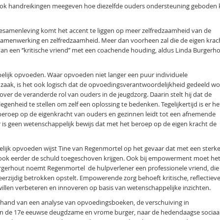
 ook handreikingen meegeven hoe diezelfde ouders ondersteuning geboden
tiesamenleving komt het accent te liggen op meer zelfredzaamheid van de
p samenwerking en zelfredzaamheid. Meer dan voorheen zal die de eigen krac
 van een ‘’kritische vriend’’ met een coachende houding, aldus Linda Burgerh
elijk opvoeden. Waar opvoeden niet langer een puur individuele
zaak, is het ook logisch dat de opvoedingsverantwoordelijkheid gedeeld wo
e over de veranderde rol van ouders in de jeugdzorg. Daarin stelt hij dat de
egenheid te stellen om zelf een oplossing te bedenken. Tegelijkertijd is er he
t beroep op de eigenkracht van ouders en gezinnen leidt tot een afnemende
 is geen wetenschappelijk bewijs dat met het beroep op de eigen kracht de
ijk opvoeden wijst Tine van Regenmortel op het gevaar dat met een sterke
 ook eerder de schuld toegeschoven krijgen. Ook bij empowerment moet he
rgerhout noemt Regenmortel de hulpverlener een professionele vriend, die
eerzijdig betrokken opstelt. Empowerende zorg behoeft kritische, reflectiev
llen verbeteren en innoveren op basis van wetenschappelijke inzichten.
de hand van een analyse van opvoedingsboeken, de verschuiving in
n de 17e eeuwse deugdzame en vrome burger, naar de hedendaagse sociaa