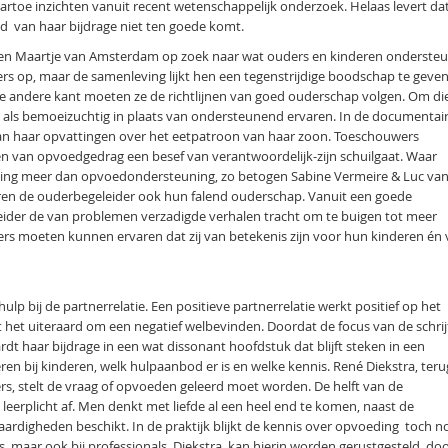
daartoe inzichten vanuit recent wetenschappelijk onderzoek. Helaas levert da
id van haar bijdrage niet ten goede komt.
 en Maartje van Amsterdam op zoek naar wat ouders en kinderen onderste
 op, maar de samenleving lijkt hen een tegenstrijdige boodschap te geven
 de andere kant moeten ze de richtlijnen van goed ouderschap volgen. Om di
 als bemoeizuchtig in plaats van ondersteunend ervaren. In de documentai
van haar opvattingen over het eetpatroon van haar zoon. Toeschouwers
en van opvoedgedrag een besef van verantwoordelijk-zijn schuilgaat. Waar
ding meer dan opvoedondersteuning, zo betogen Sabine Vermeire & Luc va
eren de ouderbegeleider ook hun falend ouderschap. Vanuit een goede
eider de van problemen verzadigde verhalen tracht om te buigen tot meer
rs moeten kunnen ervaren dat zij van betekenis zijn voor hun kinderen én
ulp bij de partnerrelatie. Een positieve partnerrelatie werkt positief op het
 het uiteraard om een negatief welbevinden. Doordat de focus van de schrij
rdt haar bijdrage in een wat dissonant hoofdstuk dat blijft steken in een
n bij kinderen, welk hulpaanbod er is en welke kennis. René Diekstra, teru
rs, stelt de vraag of opvoeden geleerd moet worden. De helft van de
 leerplicht af. Men denkt met liefde al een heel end te komen, naast de
rdigheden beschikt. In de praktijk blijkt de kennis over opvoeding toch n
rs, maar ook bij professionals. Diekstra kan hierin worden gerustgesteld do