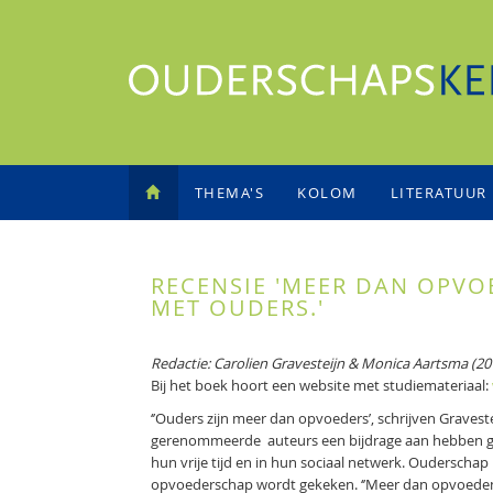
THEMA'S
KOLOM
LITERATUUR
RECENSIE 'MEER DAN OPVO
MET OUDERS.'
Redactie: Carolien Gravesteijn & Monica Aartsma (20
Bij het boek hoort een website met studiemateriaal:
‘’Ouders zijn meer dan opvoeders’, schrijven Gravest
gerenommeerde auteurs een bijdrage aan hebben gele
hun vrije tijd en in hun sociaal netwerk. Ouderschap 
opvoederschap wordt gekeken. ‘’Meer dan opvoeden’