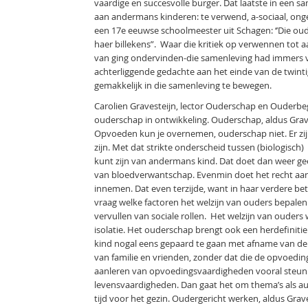
vaardige en succesvolle burger. Dat laatste in een
aan andermans kinderen: te verwend, a-sociaal, ongeho
een 17e eeuwse schoolmeester uit Schagen: ‘’Die oud
haer billekens”. Waar die kritiek op verwennen tot 
van ging ondervinden-die samenleving had immers vo
achterliggende gedachte aan het einde van de twint
gemakkelijk in die samenleving te bewegen.
Carolien Gravesteijn, lector Ouderschap en Ouderbeg
ouderschap in ontwikkeling. Ouderschap, aldus Grave
Opvoeden kun je overnemen, ouderschap niet. Er zi
zijn. Met dat strikte onderscheid tussen (biologisch
kunt zijn van andermans kind. Dat doet dan weer ge
van bloedverwantschap. Evenmin doet het recht aan
innemen. Dat even terzijde, want in haar verdere be
vraag welke factoren het welzijn van ouders bepalen. 
vervullen van sociale rollen. Het welzijn van ouders
isolatie. Het ouderschap brengt ook een herdefinitie
kind nogal eens gepaard te gaan met afname van de 
van familie en vrienden, zonder dat die de opvoedi
aanleren van opvoedingsvaardigheden vooral steun t
levensvaardigheden. Dan gaat het om thema’s als auto
tijd voor het gezin. Oudergericht werken, aldus Grav