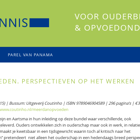
VOOR OUDERB
& OPVOEDOND
PAREL VAN PANAMA
EDEN. PERSPECTIEVEN OP HET WERKEN
15) | Bussum: Uitgeverij Coutinho | ISBN 9789046904589 | 296 pagina’s | €3
www.coutinho.nl/meerdanopvoeden
eijn en Aartsma in hun inleiding op deze bundel waar verschillende, ook
verd. Ouders ontwikkelen zich in ouderschap maar ook in werk, in relatie,
maakt je kwetsbaar in een tijdsgewricht waarin toch al kritisch naar het
’ pretendeert niet alleen het ouderschap in een hedendaags breed perspec