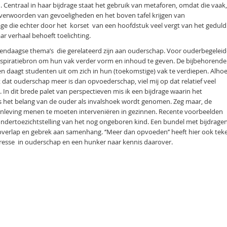
 Centraal in haar bijdrage staat het gebruik van metaforen, omdat die vaak,
verwoorden van gevoeligheden en het boven tafel krijgen van
age die echter door het korset van een hoofdstuk veel vergt van het geduld
r verhaal behoeft toelichting.
dendaagse thema’s die gerelateerd zijn aan ouderschap. Voor ouderbegeleid
 inspiratiebron om hun vak verder vorm en inhoud te geven. De bijbehorende
n daagt studenten uit om zich in hun (toekomstige) vak te verdiepen. Alho
 dat ouderschap meer is dan opvoederschap, viel mij op dat relatief veel
In dit brede palet van perspectieven mis ik een bijdrage waarin het
s het belang van de ouder als invalshoek wordt genomen. Zeg maar, de
nleving menen te moeten interveniëren in gezinnen. Recente voorbeelden
 ondertoezichtstelling van het nog ongeboren kind. Een bundel met bijdrage
an overlap en gebrek aan samenhang. ‘’Meer dan opvoeden’’ heeft hier ook te
resse in ouderschap en een hunker naar kennis daarover.