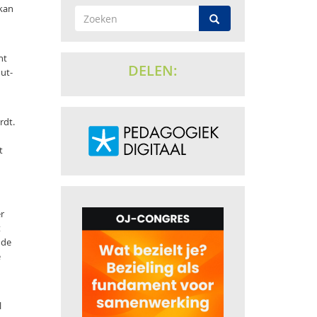
 kan
ht
DELEN:
out-
rdt.
t
r
t
 de
e
l