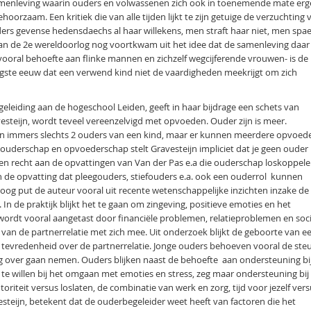
 samenleving waarin ouders en volwassenen zich ook in toenemende mate er
orzaam. Een kritiek die van alle tijden lijkt te zijn getuige de verzuchting 
ers gevense hedensdaechs al haar willekens, men straft haar niet, men spae
aan de 2e wereldoorlog nog voortkwam uit het idee dat de samenleving daar 
oral behoefte aan flinke mannen en zichzelf wegcijferende vrouwen- is de
igste eeuw dat een verwend kind niet de vaardigheden meekrijgt om zich
eleiding aan de hogeschool Leiden, geeft in haar bijdrage een schets van
steijn, wordt teveel vereenzelvigd met opvoeden. Ouder zijn is meer.
jn immers slechts 2 ouders van een kind, maar er kunnen meerdere opvoed
) ouderschap en opvoederschap stelt Gravesteijn impliciet dat je geen ouder
en recht aan de opvattingen van Van der Pas e.a die ouderschap loskoppel
 de opvatting dat pleegouders, stiefouders e.a. ook een ouderrol kunnen
toog put de auteur vooral uit recente wetenschappelijke inzichten inzake de
In de praktijk blijkt het te gaan om zingeving, positieve emoties en het
 wordt vooral aangetast door financiële problemen, relatieproblemen en soc
 van de partnerrelatie met zich mee. Uit onderzoek blijkt de geboorte van e
tevredenheid over de partnerrelatie. Jonge ouders behoeven vooral de ste
ng over gaan nemen. Ouders blijken naast de behoefte aan ondersteuning bi
e willen bij het omgaan met emoties en stress, zeg maar ondersteuning bij
riteit versus loslaten, de combinatie van werk en zorg, tijd voor jezelf ver
esteijn, betekent dat de ouderbegeleider weet heeft van factoren die het