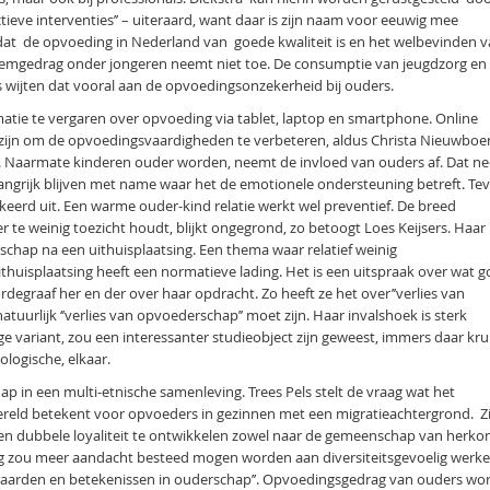
ectieve interventies’’ – uiteraard, want daar is zijn naam voor eeuwig mee
t de opvoeding in Nederland van goede kwaliteit is en het welbevinden 
leemgedrag onder jongeren neemt niet toe. De consumptie van jeugdzorg en
rs wijten dat vooral aan de opvoedingsonzekerheid bij ouders.
atie te vergaren over opvoeding via tablet, laptop en smartphone. Online
te zijn om de opvoedingsvaardigheden te verbeteren, aldus Christa Nieuwboer
. Naarmate kinderen ouder worden, neemt de invloed van ouders af. Dat n
langrijk blijven met name waar het de emotionele ondersteuning betreft. Tev
keerd uit. Een warme ouder-kind relatie werkt wel preventief. De breed
te weinig toezicht houdt, blijkt ongegrond, zo betoogt Loes Keijsers. Haar
chap na een uithuisplaatsing. Een thema waar relatief weinig
uithuisplaatsing heeft een normatieve lading. Het is een uitspraak over wat 
degraaf her en der over haar opdracht. Zo heeft ze het over’’verlies van
atuurlijk ‘’verlies van opvoederschap’’ moet zijn. Haar invalshoek is sterk
ge variant, zou een interessanter studieobject zijn geweest, immers daar kru
logische, elkaar.
 in een multi-etnische samenleving. Trees Pels stelt de vraag wat het
reld betekent voor opvoeders in gezinnen met een migratieachtergrond. Zi
 een dubbele loyaliteit te ontwikkelen zowel naar de gemeenschap van herko
ng zou meer aandacht besteed mogen worden aan diversiteitsgevoelig werke
’waarden en betekenissen in ouderschap’’. Opvoedingsgedrag van ouders wo