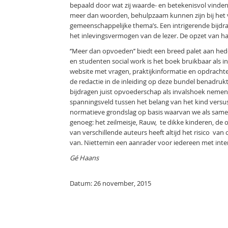
bepaald door wat zij waarde- en betekenisvol vinden.
meer dan woorden, behulpzaam kunnen zijn bij het 
gemeenschappelijke thema’s. Een intrigerende bijdr
het inlevingsvermogen van de lezer. De opzet van haa
‘’Meer dan opvoeden’’ biedt een breed palet aan he
en studenten social work is het boek bruikbaar als
website met vragen, praktijkinformatie en opdrachte
de redactie in de inleiding op deze bundel benadrukt
bijdragen juist opvoederschap als invalshoek nemen. 
spanningsveld tussen het belang van het kind versu
normatieve grondslag op basis waarvan we als same
genoeg: het zeilmeisje, Rauw, te dikke kinderen, de
van verschillende auteurs heeft altijd het risico v
van. Niettemin een aanrader voor iedereen met inte
Gé Haans
Datum: 26 november, 2015